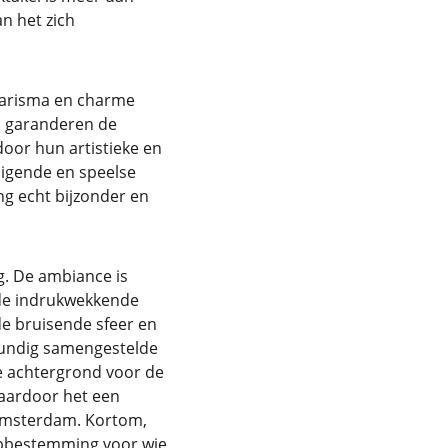
an het zich 
harisma en charme 
n garanderen de 
door hun artistieke en 
digende en speelse 
g echt bijzonder en 
g. De ambiance is 
 de indrukwekkende 
e bruisende sfeer en 
kundig samengestelde 
de achtergrond voor de 
aardoor het een 
 Amsterdam. Kortom, 
opbestemming voor wie 