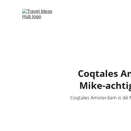
Coqtales A
Mike-achti
Coqtales Amsterdam is dé M