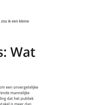
 zou ik een kleine 
s: Wat 
m een ​​onvergetelijke 
fende mannelijke 
ing dat het publiek 
ktakel is meer dan 