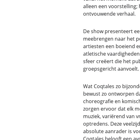
alleen een voorstelling; 
ontvouwende verhaal.
De show presenteert een
meebrengen naar het po
artiesten een boeiend en
atletische vaardigheden
sfeer creëert die het p
groepsgericht aanvoelt.
Wat Coqtales zo bijzonde
bewust zo ontworpen dat
choreografie en komisch
zorgen ervoor dat elk 
muziek, variërend van v
optredens. Deze veelzij
absolute aanrader is vo
Coqtales belooft een av