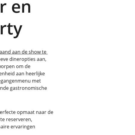
r en 
rty
and aan de show te 
ieve dineropties aan, 
tworpen om de 
heid aan heerlijke 
riegangenmenu met 
gende gastronomische 
erfecte opmaat naar de 
te reserveren, 
naire ervaringen 