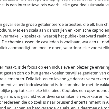
het is een interactieve reis waarbij elke gast deel uitmaakt v
 gevarieerde groep getalenteerde artiesten, die elk hun c
dium. Met een scala aan dansstijlen en komische capriole
 vermakelijk spektakel, waarbij het publiek betoverd raakt 
. De chemie tussen de castleden is voelbaar, wat een uitno
ubliek aanmoedigt om mee te doen, waardoor elke voorstellin
r maakt, is de focus op een inclusieve en plezierige ervarin
 gasten zich op hun gemak voelen terwijl ze genieten van
e elementen. Felle lichten en levendige decors versterken d
moment visueel indrukwekkend is. In combinatie met de vak
rolijke pop tot klassieke hits, biedt Coqtales een opwinden
dige show is geschikt voor diverse smaken en voorkeuren, w
or iedereen die op zoek is naar bruisend entertainment in
ond vol lachen en betoverende visuals, en is daarmee dé t